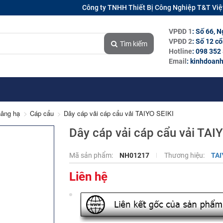
Công ty TNHH Thiết Bị Công Nghiệp T&T Vi
VPĐD 1
: Số 66, 
VPĐD 2
: Số 12 c
Tìm kiếm
Hotline
: 098 352
Email
: kinhdoan
nâng hạ
Cáp cẩu
Dây cáp vải cáp cẩu vải TAIYO SEIKI
Dây cáp vải cáp cẩu vải TAIY
Mã sản phẩm:
NH01217
Thương hiệu:
TAI
Liên hệ