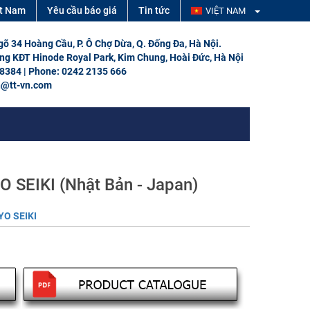
ệt Nam
Yêu cầu báo giá
Tin tức
VIỆT NAM
Ngõ 34 Hoàng Cầu, P. Ô Chợ Dừa, Q. Đống Đa, Hà Nội.
ổng KĐT Hinode Royal Park, Kim Chung, Hoài Đức, Hà Nội
 8384 | Phone: 0242 2135 666
h@tt-vn.com
O SEIKI (Nhật Bản - Japan)
YO SEIKI