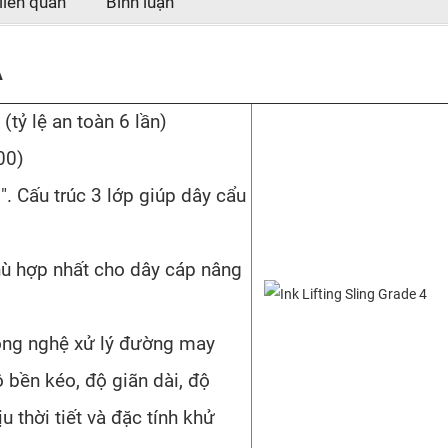
liên quan
Bình luận
Ạ
tỷ lệ an toàn 6 lần)
00)
p". Cấu trúc 3 lớp giúp dây cẩu
phù hợp nhất cho dây cáp nâng
ông nghệ xử lý đường may
ộ bền kéo, độ giãn dài, độ
 thời tiết và đặc tính khử