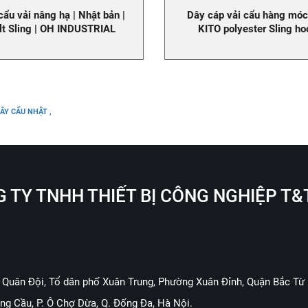
cẩu vải nâng hạ | Nhật bản |
Dây cáp vải cẩu hàng móc
lt Sling | OH INDUSTRIAL
KITO polyester Sling ho
ÂY CẨU NHẬT ,
 TY TNHH THIẾT BỊ CÔNG NGHIỆP T&
 Quân Đội, Tổ dân phố Xuân Trung, Phường Xuân Đỉnh, Quận Bắc Từ 
ng Cầu, P. Ô Chợ Dừa, Q. Đống Đa, Hà Nội.