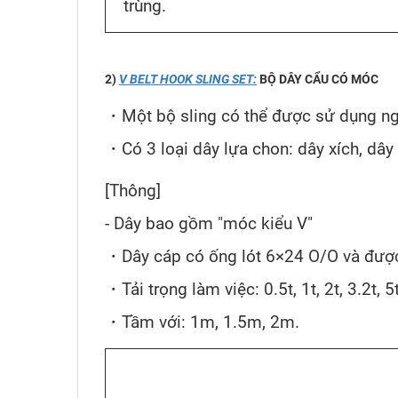
trùng.
2)
V BELT HOOK SLING SET:
BỘ DÂY CẨU CÓ MÓC
・Một bộ sling có thể được sử dụng nga
・Có 3 loại dây lựa chon: dây xích, dây 
[Thông]
- Dây bao gồm "móc kiểu V"
・Dây cáp có ống lót 6×24 O/O và được
・Tải trọng làm việc: 0.5t, 1t, 2t, 3.2t, 
・Tầm với: 1m, 1.5m, 2m.