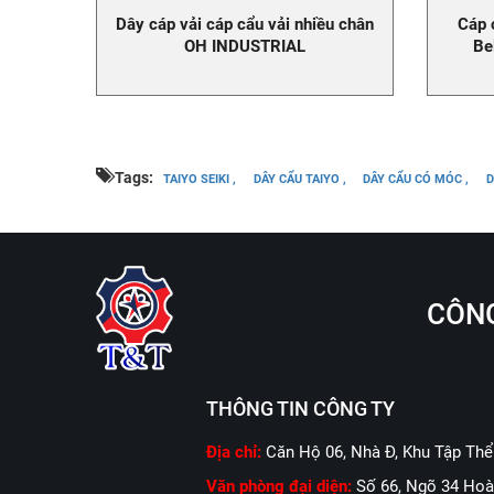
Dây cáp vải cáp cẩu vải nhiều chân
Cáp 
OH INDUSTRIAL
Be
Tags:
TAIYO SEIKI ,
DÂY CẨU TAIYO ,
DÂY CẨU CÓ MÓC ,
D
CÔNG
THÔNG TIN CÔNG TY
Địa chỉ:
Căn Hộ 06, Nhà Đ, Khu Tập Thể
Văn phòng đại diện:
Số 66, Ngõ 34 Hoà