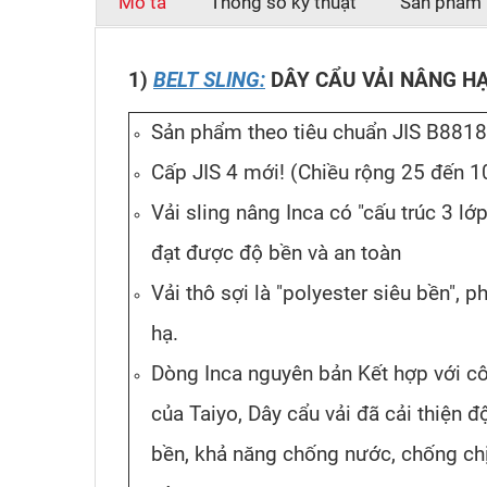
Mô tả
Thông số kỹ thuật
Sản phẩm 
1)
BELT SLING:
DÂY CẨU VẢI NÂNG H
Sản phẩm theo tiêu chuẩn JIS B8818 (
Cấp JIS 4 mới! (Chiều rộng 25 đến 1
Vải sling nâng Inca có "cấu trúc 3 lớ
đạt được độ bền và an toàn
Vải thô sợi là "polyester siêu bền", 
hạ.
Dòng Inca nguyên bản Kết hợp với c
của Taiyo, Dây cẩu vải đã cải thiện đ
bền, khả năng chống nước, chống chịu