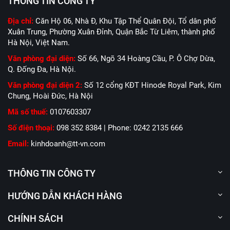
THÔNG TIN CÔNG TY
Địa chỉ:
Căn Hộ 06, Nhà Đ, Khu Tập Thể Quân Đội, Tổ dân phố
Xuân Trung, Phường Xuân Đỉnh, Quận Bắc Từ Liêm, thành phố
Hà Nội, Việt Nam.
Văn phòng đại diện:
Số 66, Ngõ 34 Hoàng Cầu, P. Ô Chợ Dừa,
Q. Đống Đa, Hà Nội.
Văn phòng đại diện 2:
Số 12 cổng KĐT Hinode Royal Park, Kim
Chung, Hoài Đức, Hà Nội
Mã số thuế:
0107603307
Số điện thoại:
098 352 8384 | Phone: 0242 2135 666
Email:
kinhdoanh@tt-vn.com
THÔNG TIN CÔNG TY
HƯỚNG DẪN KHÁCH HÀNG
CHÍNH SÁCH