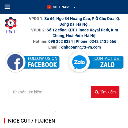
VIỆT NAM
VPĐD 1
: Số 66, Ngõ 34 Hoàng Cầu, P. Ô Chợ Dừa, Q.
Đống Đa, Hà Nội.
VPĐD 2
: Số 12 cổng KĐT Hinode Royal Park, Kim
Chung, Hoài Đức, Hà Nội
Hotline
: 098 352 8384 | Phone: 0242 2135 666
Email
: kinhdoanh@tt-vn.com
Tìm kiếm
Trang chủ
THƯƠNG HIỆU
NICE CUT / FUJIGEN
NICE CUT / FUJIGEN