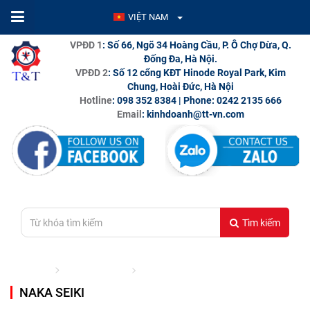
VIỆT NAM
VPĐD 1
: Số 66, Ngõ 34 Hoàng Cầu, P. Ô Chợ Dừa, Q.
Đống Đa, Hà Nội.
VPĐD 2
: Số 12 cổng KĐT Hinode Royal Park, Kim
Chung, Hoài Đức, Hà Nội
Hotline
: 098 352 8384 | Phone: 0242 2135 666
Email
: kinhdoanh@tt-vn.com
Tìm kiếm
Trang chủ
THƯƠNG HIỆU
NAKA SEIKI
NAKA SEIKI