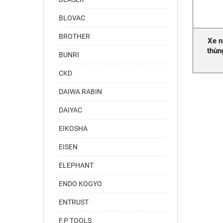
BLOVAC
BROTHER
Xe n
thùn
BUNRI
CKD
DAIWA RABIN
DAIYAC
EIKOSHA
EISEN
ELEPHANT
ENDO KOGYO
ENTRUST
F.P TOOLS