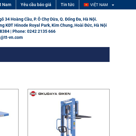
ệt Nam
Yêu cầu báo giá
Tin tức
VIỆT NAM
Ngõ 34 Hoàng Cầu, P. Ô Chợ Dừa, Q. Đống Đa, Hà Nội.
ổng KĐT Hinode Royal Park, Kim Chung, Hoài Đức, Hà Nội
 8384 | Phone: 0242 2135 666
h@tt-vn.com