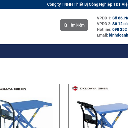
Công ty TNHH Thiết Bị Công Nghiệp T&T Vi
VPĐD 1
: Số 66, 
VPĐD 2
: Số 12 c
Tìm kiếm
Hotline
: 098 352
Email
: kinhdoan