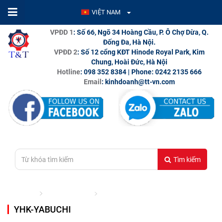
VIỆT NAM
VPĐD 1
: Số 66, Ngõ 34 Hoàng Cầu, P. Ô Chợ Dừa, Q.
Đống Đa, Hà Nội.
VPĐD 2
: Số 12 cổng KĐT Hinode Royal Park, Kim
Chung, Hoài Đức, Hà Nội
Hotline
: 098 352 8384 | Phone: 0242 2135 666
Email
: kinhdoanh@tt-vn.com
Tìm kiếm
Trang chủ
THƯƠNG HIỆU
YHK-YABUCHI
YHK-YABUCHI