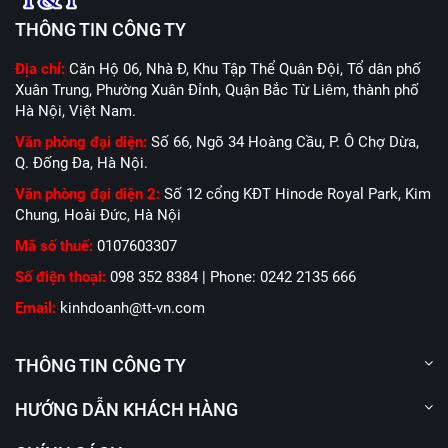
THÔNG TIN CÔNG TY
Địa chỉ:
Căn Hộ 06, Nhà Đ, Khu Tập Thể Quân Đội, Tổ dân phố
Xuân Trung, Phường Xuân Đỉnh, Quận Bắc Từ Liêm, thành phố
Hà Nội, Việt Nam.
Văn phòng đại diện:
Số 66, Ngõ 34 Hoàng Cầu, P. Ô Chợ Dừa,
Q. Đống Đa, Hà Nội.
Văn phòng đại diện 2:
Số 12 cổng KĐT Hinode Royal Park, Kim
Chung, Hoài Đức, Hà Nội
Mã số thuế:
0107603307
Số điện thoại:
098 352 8384 | Phone: 0242 2135 666
Email:
kinhdoanh@tt-vn.com
THÔNG TIN CÔNG TY
HƯỚNG DẪN KHÁCH HÀNG