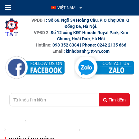
VIỆT NAM
VPĐD 1
: Số 66, Ngõ 34 Hoàng Cầu, P. Ô Chợ Dừa, Q.
Đống Đa, Hà Nội.
VPĐD 2
: Số 12 cổng KĐT Hinode Royal Park, Kim
Chung, Hoài Đức, Hà Nội
Hotline
: 098 352 8384 | Phone: 0242 2135 666
Email
: kinhdoanh@tt-vn.com
Tìm kiếm
Trang chủ
Thiết bị mài đánh bóng
Dụng cụ mài, đánh bóng cho máy mài
Chổi đánh bóng