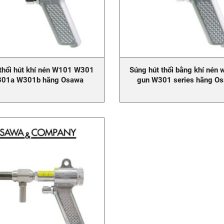
thổi hút khí nén W101 W301
Súng hút thổi bằng khí nén 
01a W301b hãng Osawa
gun W301 series hãng O