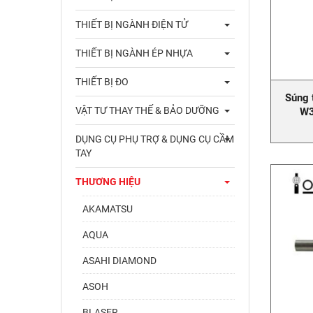
THIẾT BỊ NGÀNH ĐIỆN TỬ
THIẾT BỊ NGÀNH ÉP NHỰA
THIẾT BỊ ĐO
Súng 
VẬT TƯ THAY THẾ & BẢO DƯỠNG
W3
DỤNG CỤ PHỤ TRỢ & DỤNG CỤ CẦM
TAY
THƯƠNG HIỆU
AKAMATSU
AQUA
ASAHI DIAMOND
ASOH
BLASER