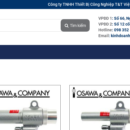
Công ty TNHH Thiết Bị Công Nghiệp T&T Vi
VPĐD 1
: Số 66, 
VPĐD 2
: Số 12 c
Tìm kiếm
Hotline
: 098 352
Email
: kinhdoan