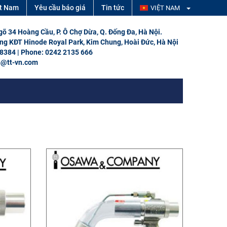
ệt Nam
Yêu cầu báo giá
Tin tức
VIỆT NAM
Ngõ 34 Hoàng Cầu, P. Ô Chợ Dừa, Q. Đống Đa, Hà Nội.
ổng KĐT Hinode Royal Park, Kim Chung, Hoài Đức, Hà Nội
 8384 | Phone: 0242 2135 666
h@tt-vn.com