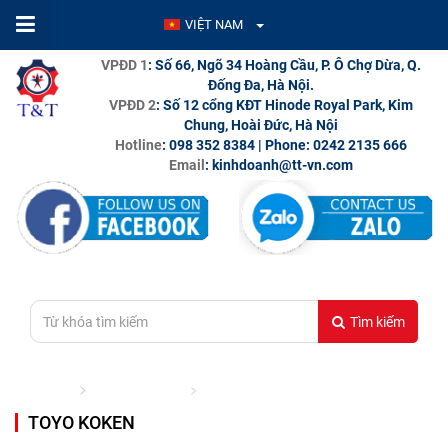
VIỆT NAM
VPĐD 1
: Số 66, Ngõ 34 Hoàng Cầu, P. Ô Chợ Dừa, Q.
Đống Đa, Hà Nội.
VPĐD 2
: Số 12 cổng KĐT Hinode Royal Park, Kim
Chung, Hoài Đức, Hà Nội
Hotline
: 098 352 8384 | Phone: 0242 2135 666
Email
: kinhdoanh@tt-vn.com
Tìm kiếm
Trang chủ
THƯƠNG HIỆU
TOYO KOKEN
TOYO KOKEN