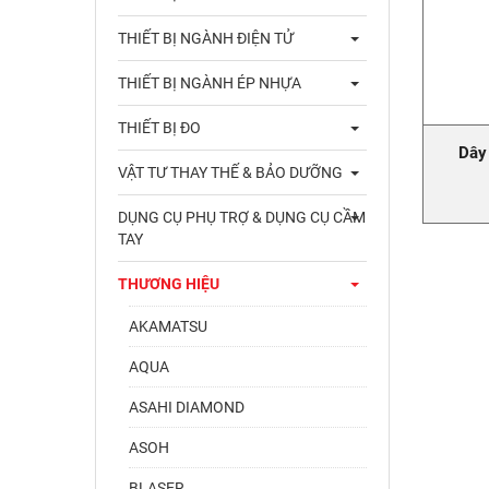
THIẾT BỊ NGÀNH ĐIỆN TỬ
THIẾT BỊ NGÀNH ÉP NHỰA
THIẾT BỊ ĐO
Dây
VẬT TƯ THAY THẾ & BẢO DƯỠNG
DỤNG CỤ PHỤ TRỢ & DỤNG CỤ CẦM
TAY
THƯƠNG HIỆU
AKAMATSU
AQUA
ASAHI DIAMOND
ASOH
BLASER