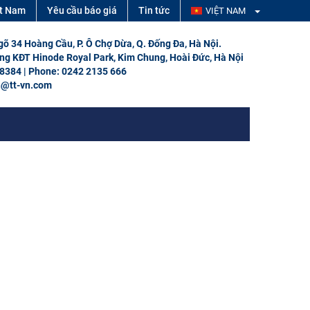
ệt Nam
Yêu cầu báo giá
Tin tức
VIỆT NAM
Ngõ 34 Hoàng Cầu, P. Ô Chợ Dừa, Q. Đống Đa, Hà Nội.
ổng KĐT Hinode Royal Park, Kim Chung, Hoài Đức, Hà Nội
 8384 | Phone: 0242 2135 666
h@tt-vn.com