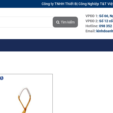
Công ty TNHH Thiết Bị Công Nghiệp T&T Vi
VPĐD 1
: Số 66, 
VPĐD 2
: Số 12 c
Tìm kiếm
Hotline
: 098 352
Email
: kinhdoan