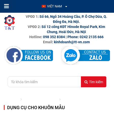
VIỆT NAM
VPĐD 1
: Số 66, Ngõ 34 Hoàng Cầu, P. Ô Chợ Dừa, Q.
Đống Đa, Hà Nội.
VPĐD 2
: Số 12 cổng KĐT Hinode Royal Park, Kim
Chung, Hoài Đức, Hà Nội
Hotline
: 098 352 8384 | Phone: 0242 2135 666
Email
: kinhdoanh@tt-vn.com
Tìm kiếm
Trang chủ
Thiết bị ngành ép nhựa
Dụng cụ cho khuôn mẫu
DỤNG CỤ CHO KHUÔN MẪU