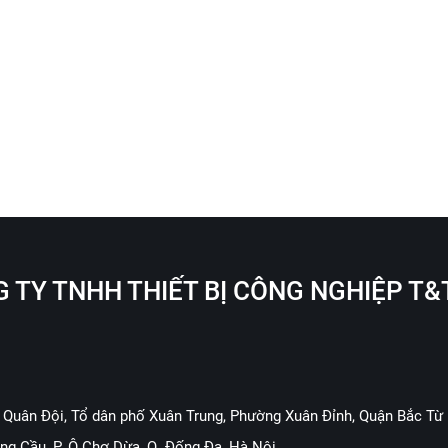
 TY TNHH THIẾT BỊ CÔNG NGHIỆP T&
 Quân Đội, Tổ dân phố Xuân Trung, Phường Xuân Đỉnh, Quận Bắc Từ 
ng Cầu, P. Ô Chợ Dừa, Q. Đống Đa, Hà Nội.