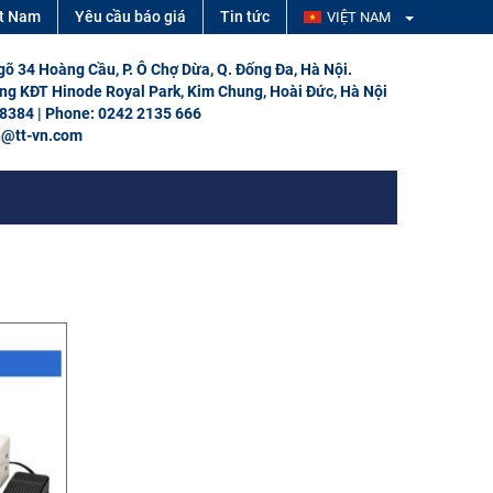
ệt Nam
Yêu cầu báo giá
Tin tức
VIỆT NAM
Ngõ 34 Hoàng Cầu, P. Ô Chợ Dừa, Q. Đống Đa, Hà Nội.
ổng KĐT Hinode Royal Park, Kim Chung, Hoài Đức, Hà Nội
 8384 | Phone: 0242 2135 666
h@tt-vn.com