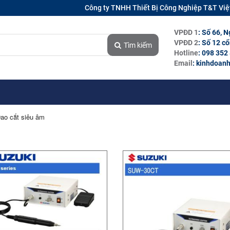
Công ty TNHH Thiết Bị Công Nghiệp T&T Vi
VPĐD 1
: Số 66, 
VPĐD 2
: Số 12 c
Tìm kiếm
Hotline
: 098 352
Email
: kinhdoan
ao cắt siêu âm