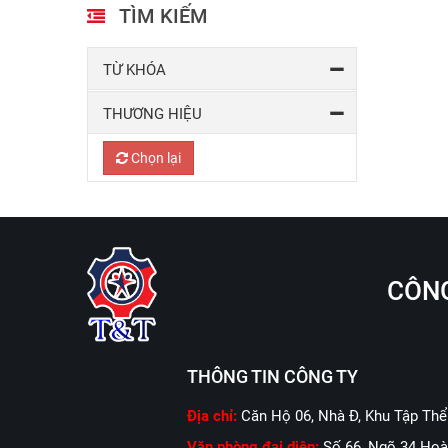
TÌM KIẾM
TỪ KHÓA
THƯƠNG HIỆU
Chọn lại
CÔNG
THÔNG TIN CÔNG TY
Địa chỉ:
Căn Hộ 06, Nhà Đ, Khu Tập Thể
Văn phòng đại diện:
Số 66, Ngõ 34 Hoà