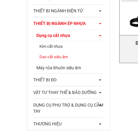
THIẾT BỊ NGÀNH ĐIỆN TỬ
THIẾT BỊ NGÀNH ÉP NHỰA
Dụng cụ cắt nhựa
D
Kìm cắt nhựa
Dao cắt siêu âm
Máy rửa khuôn siêu âm
THIẾT BỊ ĐO
VẬT TƯ THAY THẾ & BẢO DƯỠNG
DỤNG CỤ PHỤ TRỢ & DỤNG CỤ CẦM
TAY
THƯƠNG HIỆU