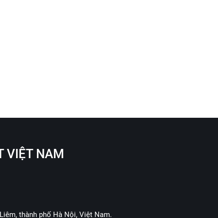
T VIỆT NAM
Liêm, thành phố Hà Nội, Việt Nam.