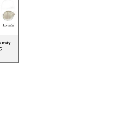
ho máy
C