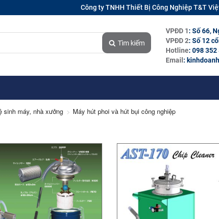
Công ty TNHH Thiết Bị Công Nghiệp T&T Vi
VPĐD 1
: Số 66, 
VPĐD 2
: Số 12 c
Tìm kiếm
Hotline
: 098 352
Email
: kinhdoan
vệ sinh máy, nhà xưởng
Máy hút phoi và hút bụi công nghiệp