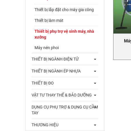
Thiết bị lắp đặt cho máy gia công
Thiết bị làm mát
Thiết bị phụ trợ vệ sinh máy, nhà
xưởng
Máy
Máy nén phoi
THIẾT BỊ NGÀNH ĐIỆN TỬ
THIẾT BỊ NGÀNH ÉP NHỰA
THIẾT BỊ ĐO
VẬT TƯ THAY THẾ & BẢO DƯỠNG
DỤNG CỤ PHỤ TRỢ & DỤNG CỤ CẦM
TAY
THƯƠNG HIỆU