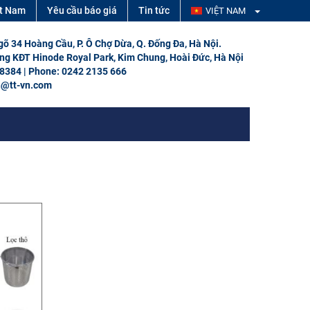
ệt Nam
Yêu cầu báo giá
Tin tức
VIỆT NAM
Ngõ 34 Hoàng Cầu, P. Ô Chợ Dừa, Q. Đống Đa, Hà Nội.
ổng KĐT Hinode Royal Park, Kim Chung, Hoài Đức, Hà Nội
 8384 | Phone: 0242 2135 666
h@tt-vn.com